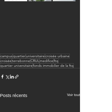
campus
quartier
universitaire
croisée urbaine
croisée
terrebonne
CRUL
medifice
ftq
quartier universitaire
fonds immobilier de la ftq
Voir tout
Posts récents