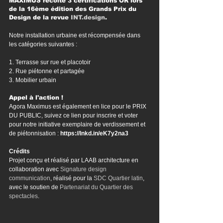
MAXIMUS récolte 3 certifications OR lors 
de la 16ème édition des Grands Prix du 
Design de la revue 
INT.design
.
Notre installation urbaine est récompensée dans 
les catégories suivantes :
1. Terrasse sur rue et placotoir
2. Rue piétonne et partagée
3. Mobilier urbain
Appel à l'action !
Agora Maximus est également en lice pour le PRIX 
DU PUBLIC, suivez ce lien pour inscrire et voter 
pour notre initiative exemplaire de verdissement et 
de piétonnisation :
https://lnkd.in/eK7y2na3
Crédits
Projet conçu et réalisé par LAAB architecture en 
collaboration avec 
Signature design 
communication
, réalisé pour la 
SDC Quartier latin
, 
avec le soutien de 
Partenariat du Quartier des 
spectacles
.