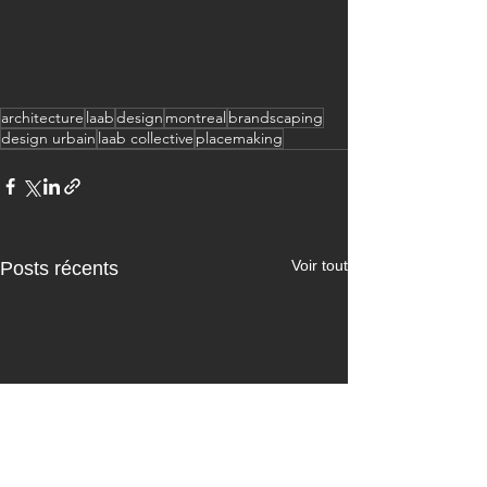
architecture
laab
design
montreal
brandscaping
design urbain
laab collective
placemaking
Voir tout
Posts récents