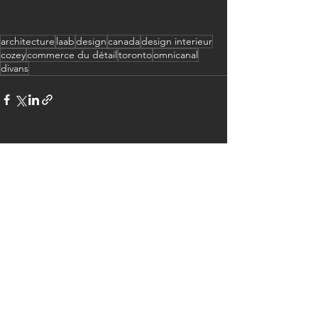
architecture
laab
design
canada
design interieur
cozey
commerce du détail
toronto
omnicanal
divans
Voir tout
Posts récents