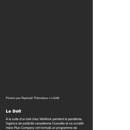
Photos par Raphaël Thibodeau x LAAB
Le Défi
À la suite d'un bail chez WeWork pendant la pandémie,
l'agence de publicité canadienne
Cossette
et sa société
mère
Plus Company
ont formulé un programme de