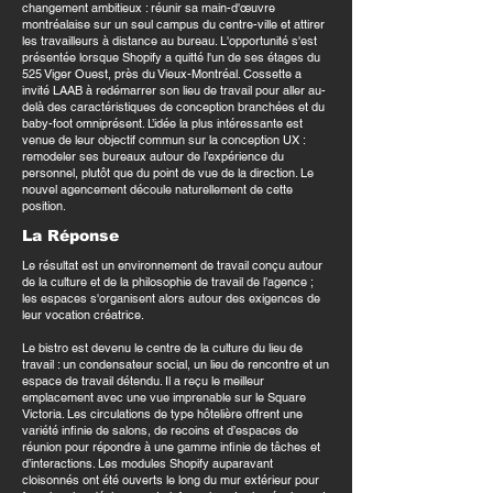
changement ambitieux : réunir sa main-d'œuvre
montréalaise sur un seul campus du centre-ville et attirer
les travailleurs à distance au bureau. L'opportunité s'est
présentée lorsque Shopify a quitté l'un de ses étages du
525 Viger Ouest, près du Vieux-Montréal. Cossette a
invité LAAB à redémarrer son lieu de travail pour aller au-
delà des caractéristiques de conception branchées et du
baby-foot omniprésent. L’idée la plus intéressante est
venue de leur objectif commun sur la conception UX :
remodeler ses bureaux autour de l’expérience du
personnel, plutôt que du point de vue de la direction. Le
nouvel agencement découle naturellement de cette
position.
La Réponse
Le résultat est un environnement de travail conçu autour
de la culture et de la philosophie de travail de l’agence ;
les espaces s'organisent alors autour des exigences de
leur vocation créatrice.
Le bistro est devenu le centre de la culture du lieu de
travail : un condensateur social, un lieu de rencontre et un
espace de travail détendu. Il a reçu le meilleur
emplacement avec une vue imprenable sur le Square
Victoria. Les circulations de type hôtelière offrent une
variété infinie de salons, de recoins et d’espaces de
réunion pour répondre à une gamme infinie de tâches et
d’interactions. Les modules Shopify auparavant
cloisonnés ont été ouverts le long du mur extérieur pour