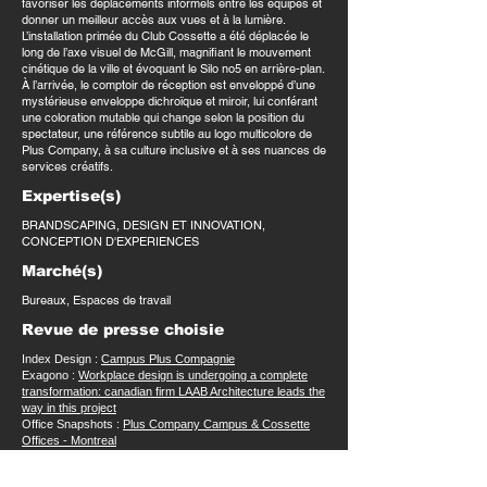
favoriser les déplacements informels entre les équipes et
donner un meilleur accès aux vues et à la lumière.
L’installation primée du Club Cossette a été déplacée le
long de l’axe visuel de McGill, magnifiant le mouvement
cinétique de la ville et évoquant le Silo no5 en arrière-plan.
À l’arrivée, le comptoir de réception est enveloppé d’une
mystérieuse enveloppe dichroïque et miroir, lui conférant
une coloration mutable qui change selon la position du
spectateur, une référence subtile au logo multicolore de
Plus Company, à sa culture inclusive et à ses nuances de
services créatifs.
Expertise(s)
BRANDSCAPING, DESIGN ET INNOVATION,
CONCEPTION D'EXPERIENCES
Marché(s)
Bureaux, Espaces de travail
Revue de presse choisie
Index Design :
Campus Plus Compagnie
Exagono :
Workplace design is undergoing a complete
transformation: canadian firm LAAB Architecture leads the
way in this project
Office Snapshots :
Plus Company Campus & Cossette
Offices - Montreal
​Trends A Content Company :
Back to the office - but not
as you knew it