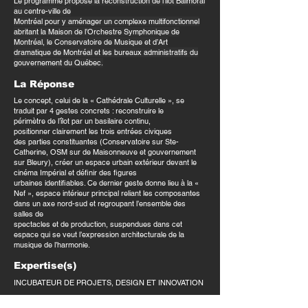
Le programme
propose la reconstruction de l’îlot Balmoral
au centre-ville de
Montréal pour y aménager un complexe multifonctionnel
abritant la
Maison de l’Orchestre Symphonique de
Montréal, le Conservatoire
de Musique et d’Art
dramatique de Montréal et les bureaux
administratifs du
gouvernement du Québec.
La Réponse
Le concept, celui de la
«
Cathédrale Culturelle », se
traduit par 4
gestes concrets : reconstruire le
périmètre
de l’îlot par un basilaire continu,
positionner
clairement les trois entrées civiques
des
parties constituantes (Conservatoire sur
Ste-
Catherine, OSM sur de Maisonneuve
et gouvernement
sur Bleury), créer un
espace urbain extérieur devant le
cinéma
Impérial et définir des figures
urbaines
identifiables. Ce dernier geste donne lieu à
la «
Nef », espace intérieur principal reliant
les composantes
dans un axe nord-sud
et regroupant l’ensemble des
salles de
spectacles et de production, suspendues
dans cet
espace qui se veut l’expression a
rchitecturale de la
musique de l’harmonie.
Expertise(s)
INCUBATEUR DE PROJETS, DESIGN ET INNOVATION
Marché(s)