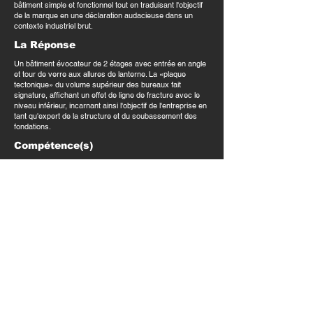
bâtiment simple et fonctionnel tout en traduisant l'objectif
de la marque en une déclaration audacieuse dans un
contexte industriel brut.
La Réponse
Un bâtiment évocateur de 2 étages avec entrée en angle
et tour de verre aux allures de lanterne. La «plaque
tectonique» du volume supérieur des bureaux fait
signature, affichant un effet de ligne de fracture avec le
niveau inférieur, incarnant ainsi l'objectif de l'entreprise en
tant qu'expert de la structure et du soubassement des
fondations.
Compétence(s)
BRANDSCAPING, DESIGN & INNOVATION
Marché(s)
Bureaux, Espace de travail, Industriel
Distinctions
Mention d'excellence, Prix du Canadian Architect
Magazine, 2003
T.
514.898.4596
INFO@LAABARCHITECTURE.COM