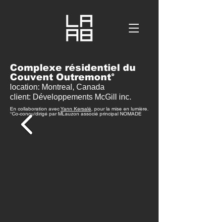
Complexe résidentiel du
Couvent Outremont
°
location: Mo
ntreal,
Canada
client: Développements McGill inc.
En collaboration avec
Yann Kersalé
, pour la mise en lumière.
°Co-conçu
/dirigé par
MLauzon associé principal
NOMADE