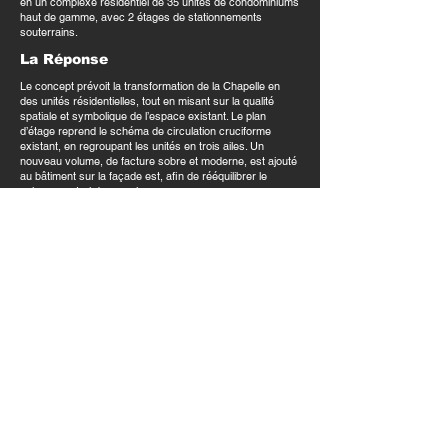
en
un complexe résidentiel de 35 unités de condominiums
haut
de gamme, avec 2 étages de stationnements
souterrains.
La Réponse
Le concept prévoit la transformation de la Chapelle en
des
unités résidentielles, tout en misant sur la qualité
spatiale et
symbolique de l’espace existant. Le plan
d’étage reprend
le schéma de circulation cruciforme
existant, en regroupant
les unités en trois ailes. Un
nouveau volume, de facture
sobre et moderne, est ajouté
au bâtiment sur la façade est,
afin de rééquilibrer le
volume central du complexe.
Expertise(s)
REPOSTIONNEMENT D'ACTIFS
Marché(s)
Résidentiel multi-logements, Condos, Conversion
patrimoniale
T.
514.898.4596
INFO@LAABARCHITECTURE.COM
914 NOTRE DAME OUEST, SUITE 404
MONTREAL | QUEBEC | CANADA
H3C 1J9